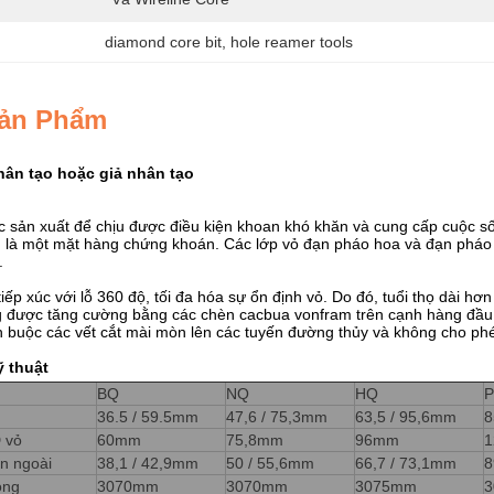
diamond core bit
, 
hole reamer tools
Sản Phẩm
hân tạo hoặc giả nhân tạo
sản xuất để chịu được điều kiện khoan khó khăn và cung cấp cuộc sống
là một mặt hàng chứng khoán. Các lớp vỏ đạn pháo hoa và đạn pháo h
.
ếp xúc với lỗ 360 độ, tối đa hóa sự ổn định vỏ. Do đó, tuổi thọ dài hơn
 được tăng cường bằng các chèn cacbua vonfram trên cạnh hàng đầu,
 buộc các vết cắt mài mòn lên các tuyến đường thủy và không cho ph
ỹ thuật
BQ
NQ
HQ
36.5 / 59.5mm
47,6 / 75,3mm
63,5 / 95,6mm
8
 vỏ
60mm
75,8mm
96mm
1
ên ngoài
38,1 / 42,9mm
50 / 55,6mm
66,7 / 73,1mm
8
ong
3070mm
3070mm
3075mm