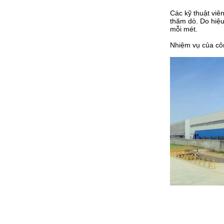
Các kỹ thuật viê
thăm dò.
Do hiệu
mỗi mét.
Nhiệm vụ của côn