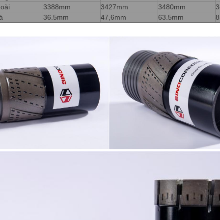
oài
3388mm
3427mm
3480mm
á
36.5mm
47,6mm
63.5mm