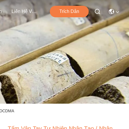
n
Liên Hệ Với Chúng Tôi
Trích Dẫn
ẩn DCDMA
Tấm Vân Tay Tự Nhiên Nhân Tạo / Nhân