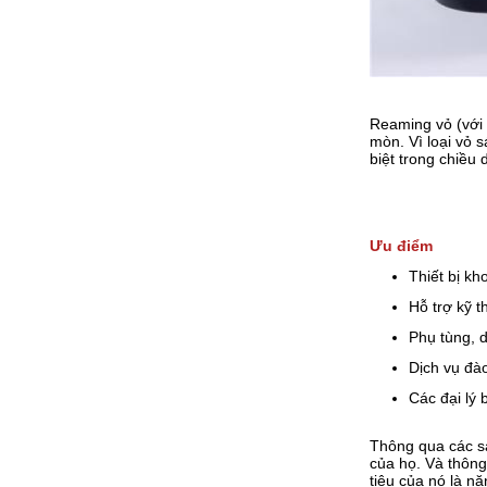
Reaming vỏ (với 
mòn.
Vì loại vỏ 
biệt trong chiều 
Ưu điểm
Thiết bị kh
Hỗ trợ kỹ t
Phụ tùng, d
Dịch vụ đào
Các đại lý 
Thông qua các sả
của họ.
Và thông
tiêu của nó là nă