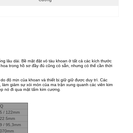
 lâu dài. Bề mặt đặt vỏ tàu khoan ở tất cả các kích thước
oa trong hồ sơ đầy đủ cũng có sẵn, nhưng có thể cần thời
 do độ mịn của khoan và thiết bị giữ giữ được duy trì. Các
 làm giảm sự xói mòn của ma trận xung quanh các viên kim
ép nó đi qua mặt tấm kim cương.
PQ
5 / 122mm
22.5mm
9 / 95,3mm
3070mm