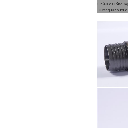
Chiều dài ống ng
Đường kính lõi đ