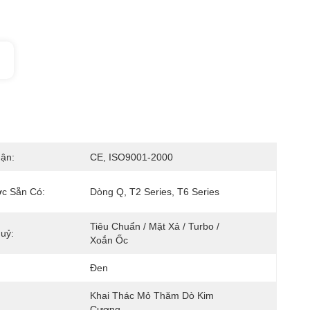
ận:
CE, ISO9001-2000
ớc Sẵn Có:
Dòng Q, T2 Series, T6 Series
Tiêu Chuẩn / Mặt Xả / Turbo / 
uỷ:
Xoắn Ốc
Đen
Khai Thác Mỏ Thăm Dò Kim 
Cương