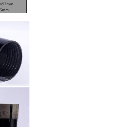
3497mm
85mm