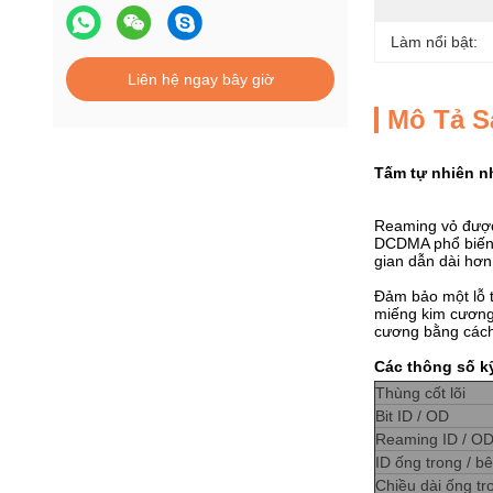
Làm nổi bật:
Liên hệ ngay bây giờ
Mô Tả 
Tấm tự nhiên n
Reaming vỏ được 
DCDMA phổ biến 
gian dẫn dài hơn
Đảm bảo một lỗ ti
miếng kim cương
cương bằng cách
Các thông số k
Thùng cốt lõi
Bit ID / OD
Reaming ID / OD
ID ống trong / b
Chiều dài ống tr