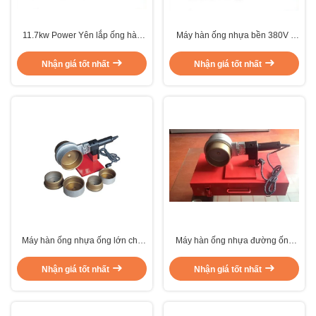
11.7kw Power Yên lắp ống hàn
Máy hàn ống nhựa bền 380V /
Máy hàn ống nhựa để làm nóng
415V
chảy ống PE 800mm
Nhận giá tốt nhất
Nhận giá tốt nhất
Máy hàn ống nhựa ống lớn cho
Máy hàn ống nhựa đường ống
ống nước 110mm
110mm Dia có chứng nhận ISO
Nhận giá tốt nhất
Nhận giá tốt nhất