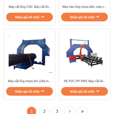
Máy cắt ống CNC Máy cắt ống
Máy hàn ống nhựa bền, máy cắt
lớn 1600mm Máy hàn ống nhựa
ống lớn CNC
PE PVC PP ống PVC
Nhận giá tốt nhất
Nhận giá tốt nhất
Máy cắt ống nhựa lớn 100Lmm
PE PVC PP PIPE Máy cắt ống
Tuổi thọ cao
nhựa Máy hàn ống với ISO
Cerficiation
Nhận giá tốt nhất
Nhận giá tốt nhất
1
2
3