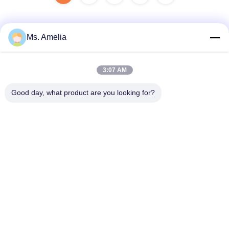
Ms. Amelia
Liên hệ nhanh
3:07 AM
Địa chỉ
Good day, what product are you looking for?
Không, không.122, Xizhang Road, thành phố Wuxi, tỉnh
Jiangsu, 214413, PR Trung Quốc
Tel
86-18051930311
Email
amelia@sinocoredrill.com