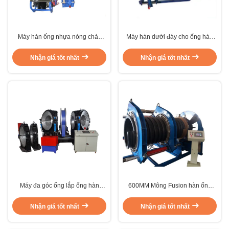
Máy hàn ống nhựa nóng chảy
Máy hàn dưới đáy cho ống hàn
mông BRDH 160/250 Tiêu thụ
tối đa 400mm ， 380V cho máy
điện năng thấp
hàn mông ống hdpe
Nhận giá tốt nhất
Nhận giá tốt nhất
Máy đa góc ống lắp ống hàn
600MM Mông Fusion hàn ống
mông Fusion Series 630mm
hàn cho kết cấu xoắn ốc
Nhận giá tốt nhất
Nhận giá tốt nhất