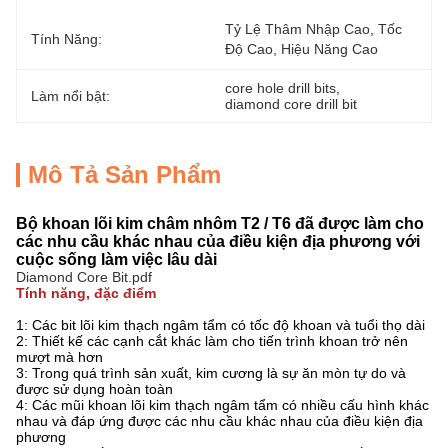
Tỷ Lệ Thâm Nhập Cao, Tốc 
Tính Năng:
Độ Cao, Hiệu Năng Cao
core hole drill bits
, 
Làm nổi bật:
diamond core drill bit
Mô Tả Sản Phẩm
Bộ khoan lõi kim châm nhôm T2 / T6 đã được làm cho
các nhu cầu khác nhau của điều kiện địa phương với
cuộc sống làm việc lâu dài
Diamond Core Bit.pdf
Tính năng, đặc điểm
1: Các bit lõi kim thạch ngâm tẩm có tốc độ khoan và tuổi thọ dài
2: Thiết kế các cạnh cắt khác làm cho tiến trình khoan trở nên
mượt mà hơn
3: Trong quá trình sản xuất, kim cương là sự ăn mòn tự do và
được sử dụng hoàn toàn
4: Các mũi khoan lõi kim thạch ngâm tẩm có nhiều cấu hình khác
nhau và đáp ứng được các nhu cầu khác nhau của điều kiện địa
phương