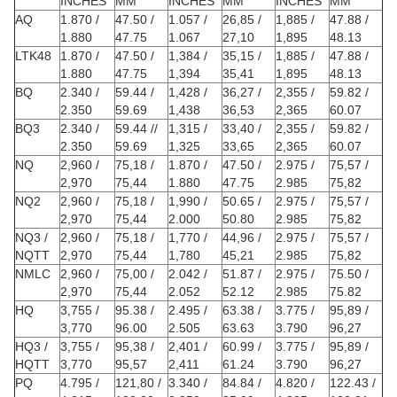
INCHES
MM
INCHES
MM
INCHES
MM
AQ
1.870 /
47.50 /
1.057 /
26,85 /
1,885 /
47.88 /
1.880
47.75
1.067
27,10
1,895
48.13
LTK48
1.870 /
47.50 /
1,384 /
35,15 /
1,885 /
47.88 /
1.880
47.75
1,394
35,41
1,895
48.13
BQ
2.340 /
59.44 /
1,428 /
36,27 /
2,355 /
59.82 /
2.350
59.69
1,438
36,53
2,365
60.07
BQ3
2.340 /
59.44 //
1,315 /
33,40 /
2,355 /
59.82 /
2.350
59.69
1,325
33,65
2,365
60.07
NQ
2,960 /
75,18 /
1.870 /
47.50 /
2.975 /
75,57 /
2,970
75,44
1.880
47.75
2.985
75,82
NQ2
2,960 /
75,18 /
1,990 /
50.65 /
2.975 /
75,57 /
2,970
75,44
2.000
50.80
2.985
75,82
NQ3 /
2,960 /
75,18 /
1,770 /
44,96 /
2.975 /
75,57 /
NQTT
2,970
75,44
1,780
45,21
2.985
75,82
NMLC
2,960 /
75,00 /
2.042 /
51.87 /
2.975 /
75.50 /
2,970
75,44
2.052
52.12
2.985
75.82
HQ
3,755 /
95.38 /
2.495 /
63.38 /
3.775 /
95,89 /
3,770
96.00
2.505
63.63
3.790
96,27
HQ3 /
3,755 /
95,38 /
2,401 /
60.99 /
3.775 /
95,89 /
HQTT
3,770
95,57
2,411
61.24
3.790
96,27
PQ
4.795 /
121,80 /
3.340 /
84.84 /
4.820 /
122.43 /