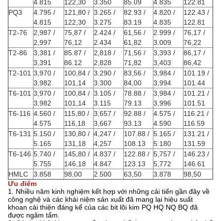
4.815
122,30
3.350
85.09
4.835
122.81
PQ3
4.795 /
121,80 /
3.265 /
82.93 /
4.820 /
122.43 /
4.815
122,30
3.275
83.19
4.835
122.81
T2-76
2,987 /
75,87 /
2.424 /
61,56 /
2.999 /
76,17 /
2,997
76,12
2.434
61,82
3.009
76,22
T2-86
3,381 /
85.87 /
2,818 /
71,56 /
3,393 /
86,17 /
3,391
86.12
2,828
71,82
3,403
86,42
T2-101
3,970 /
100,84 /
3.290 /
83,56 /
3,984 /
101.19 /
3,982
101,14
3.300
84,00
3,994
101.44
T6-101
3,970 /
100,84 /
3.105 /
78.88 /
3,984 /
101.21 /
3,982
101,14
3.115
79.13
3,996
101.51
T6-116
4.560 /
115,80 /
3,657 /
92.88 /
4.575 /
116.21 /
4.575
116,18
3,667
93.13
4.590
116.59
T6-131
5.150 /
130,80 /
4,247 /
107.88 /
5.165 /
131.21 /
5.165
131,18
4,257
108.13
5.180
131.59
T6-146
5.740 /
145,80 /
4.837 /
122.88 /
5,757 /
146.23 /
5.755
146,18
4.847
123.13
5,772
146.61
HMLC
3.858
98,00
2.500
63,50
3.878
98,50
Ưu điểm
1. Nhiều năm kinh nghiệm kết hợp với những cải tiến gần đây về
công nghệ và các khái niệm sản xuất đã mang lại hiệu suất
khoan cải thiện đáng kể của các bit lõi kim PQ HQ NQ BQ đã
được ngâm tẩm.