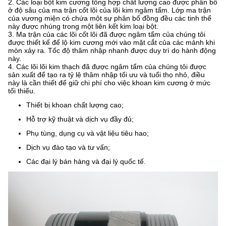
2. Các loại bột kim cương tổng hợp chất lượng cao được phân bố
ở độ sâu của ma trận cốt lõi của lõi kim ngâm tẩm.
Lớp ma trận
của vương miện có chứa một sự phân bố đồng đều các tinh thể
này được nhúng trong một liên kết kim loại bột.
3. Ma trận của các lõi cốt lõi đã được ngâm tẩm của chúng tôi
được thiết kế để lộ kim cương mới vào mặt cắt của các mảnh khi
mòn xảy ra.
Tốc độ thâm nhập nhanh được duy trì do hành động
này.
4. Các lõi lõi kim thạch đã được ngâm tẩm của chúng tôi được
sản xuất để tạo ra tỷ lệ thâm nhập tối ưu và tuổi thọ nhỏ, điều
này là cần thiết để giữ chi phí cho việc khoan kim cương ở mức
tối thiểu.
Thiết bị khoan chất lượng cao;
Hỗ trợ kỹ thuật và dịch vụ đầy đủ;
Phụ tùng, dụng cụ và vật liệu tiêu hao;
Dịch vụ đào tạo và tư vấn;
Các đại lý bán hàng và đại lý quốc tế.