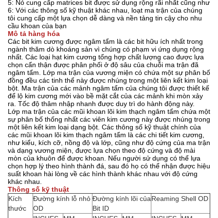
5: Nó cung cấp matrices bit được sử dụng rộng rãi nhất cũng như
6: Với các thông số kỹ thuật khác nhau, loạt ma trận của chúng
tôi cung cấp một lựa chọn dễ dàng và nền tảng tin cậy cho nhu
cầu khoan của bạn
Mô tả hàng hóa
Các bit kim cương được ngâm tẩm là các bit hữu ích nhất trong
ngành thăm dò khoáng sản vì chúng có phạm vi ứng dụng rộng
nhất. Các loại hạt kim cương tổng hợp chất lượng cao được lựa
chọn cẩn thận được phân phối ở độ sâu của chuỗi ma trận đã
ngâm tẩm. Lớp ma trận của vương miện có chứa một sự phân bố
đồng đều các tinh thể này được nhúng trong một liên kết kim loại
bột. Ma trận của các mảnh ngâm tẩm của chúng tôi được thiết kế
để lộ kim cương mới vào bề mặt cắt của các mảnh khi mòn xảy
ra. Tốc độ thâm nhập nhanh được duy trì do hành động này.
Lớp ma trận của các mũi khoan lõi kim thạch ngâm tẩm chứa một
sự phân bố thống nhất các viên kim cương này được nhúng trong
một liên kết kim loại dạng bột. Các thông số kỹ thuật chính của
các mũi khoan lõi kim thạch ngâm tẩm là các chi tiết kim cương,
như kiểu, kích cỡ, nồng độ và lớp, cũng như độ cứng của ma trận
và dạng vương miện, được lựa chọn theo độ cứng và độ mài
mòn của khuôn để được khoan. Nếu người sử dụng có thể lựa
chọn hợp lý theo hình thành đá, sau đó họ có thể nhận được hiệu
suất khoan hài lòng về các hình thành khác nhau với độ cứng
khác nhau.
Thông số kỹ thuật
Kích
Đường kính lỗ nhỏ
Đường kính lõi của
Reaming Shell OD
thước
OD
Bit ID