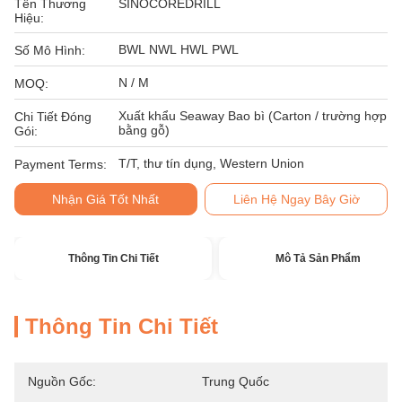
Tên Thương
SINOCOREDRILL
Hiệu:
BWL NWL HWL PWL
Số Mô Hình:
N / M
MOQ:
Xuất khẩu Seaway Bao bì (Carton / trường hợp
Chi Tiết Đóng
bằng gỗ)
Gói:
T/T, thư tín dụng, Western Union
Payment Terms:
Nhận Giá Tốt Nhất
Liên Hệ Ngay Bây Giờ
Thông Tin Chi Tiết
Mô Tả Sản Phẩm
Thông Tin Chi Tiết
Nguồn Gốc:
Trung Quốc