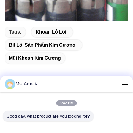
Tags:
Khoan Lỗ Lõi
Bit Lõi Sản Phẩm Kim Cương
Mũi Khoan Kim Cương
Ms. Amelia
Liên hệ nhanh
3:42 PM
Địa chỉ
Good day, what product are you looking for?
Không, không.122, Xizhang Road, thành phố Wuxi, tỉnh
Jiangsu, 214413, PR Trung Quốc