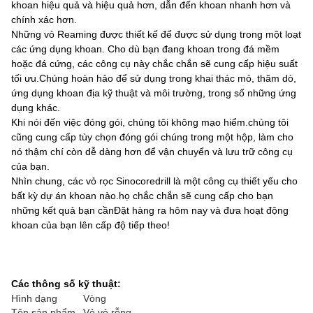
khoan hiệu quả và hiệu quả hơn, dẫn đến khoan nhanh hơn và
chính xác hơn.
Những vỏ Reaming được thiết kế để được sử dụng trong một loạt
các ứng dụng khoan. Cho dù bạn đang khoan trong đá mềm
hoặc đá cứng, các công cụ này chắc chắn sẽ cung cấp hiệu suất
tối ưu.Chúng hoàn hảo để sử dụng trong khai thác mỏ, thăm dò,
ứng dụng khoan địa kỹ thuật và môi trường, trong số những ứng
dụng khác.
Khi nói đến việc đóng gói, chúng tôi không mạo hiểm.chúng tôi
cũng cung cấp tùy chọn đóng gói chúng trong một hộp, làm cho
nó thậm chí còn dễ dàng hơn để vận chuyển và lưu trữ công cụ
của bạn.
Nhìn chung, các vỏ rọc Sinocoredrill là một công cụ thiết yếu cho
bất kỳ dự án khoan nào.họ chắc chắn sẽ cung cấp cho bạn
những kết quả bạn cầnĐặt hàng ra hôm nay và đưa hoạt động
khoan của bạn lên cấp độ tiếp theo!
Các thông số kỹ thuật:
Hình dạng
Vòng
Tên sản phẩm
Vỏ vỏ rỗng