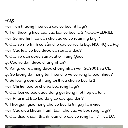
FAQ:
Hỏi: Tên thương hiệu của các vỏ bọc rít là gì?
A: Tên thương hiệu của các loại vỏ bọc là SINOCOREDRILL.
Hỏi: Số mô hình có sẵn cho các vỏ vỏ reaming là gì?
A: Các số mô hình có sẵn cho các vỏ rọc là BQ, NQ, HQ và PQ.
Hỏi: Các loại vỏ bọc được sản xuất ở đâu?
A: Các vỏ đạn được sản xuất ở Trung Quốc.
Q: Các vỏ đạn được chứng nhận?
A: Vâng, vỏ reaming được chứng nhận với ISO9001 và CE.
Q: Số lượng đặt hàng tối thiểu cho vỏ vỏ ròng là bao nhiêu?
A: Số lượng đơn đặt hàng tối thiểu cho vỏ bọc là 1.
Hỏi: Chi tiết bao bì cho vỏ bọc ròng là gì?
A: Các loại vỏ bọc được đóng gói trong một hộp carton.
Hỏi: Phải mất bao lâu để giao các quả đạn?
A: Thời gian giao hàng cho vỏ bọc là 5 ngày làm việc.
Hỏi: Các điều khoản thanh toán cho các vỏ bọc ròng là gì?
A: Các điều khoản thanh toán cho các vỏ ròng là T / T và LC.