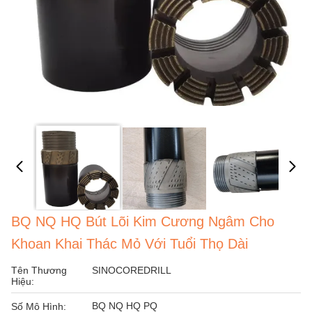
BQ NQ HQ Bút Lõi Kim Cương Ngâm Cho
Khoan Khai Thác Mỏ Với Tuổi Thọ Dài
Tên Thương
SINOCOREDRILL
Hiệu:
BQ NQ HQ PQ
Số Mô Hình: