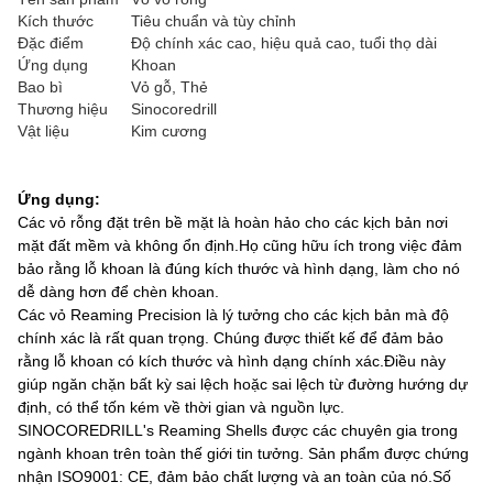
Kích thước
Tiêu chuẩn và tùy chỉnh
Đặc điểm
Độ chính xác cao, hiệu quả cao, tuổi thọ dài
Ứng dụng
Khoan
Bao bì
Vỏ gỗ, Thẻ
Thương hiệu
Sinocoredrill
Vật liệu
Kim cương
Ứng dụng:
Các vỏ rỗng đặt trên bề mặt là hoàn hảo cho các kịch bản nơi
mặt đất mềm và không ổn định.Họ cũng hữu ích trong việc đảm
bảo rằng lỗ khoan là đúng kích thước và hình dạng, làm cho nó
dễ dàng hơn để chèn khoan.
Các vỏ Reaming Precision là lý tưởng cho các kịch bản mà độ
chính xác là rất quan trọng. Chúng được thiết kế để đảm bảo
rằng lỗ khoan có kích thước và hình dạng chính xác.Điều này
giúp ngăn chặn bất kỳ sai lệch hoặc sai lệch từ đường hướng dự
định, có thể tốn kém về thời gian và nguồn lực.
SINOCOREDRILL's Reaming Shells được các chuyên gia trong
ngành khoan trên toàn thế giới tin tưởng. Sản phẩm được chứng
nhận ISO9001: CE, đảm bảo chất lượng và an toàn của nó.Số