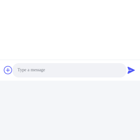
Công Cụ Khoan Lỗ
Khoáng Sản Khoan Kim Cương Khoan Khoan
Liên hệ nhanh
Địa chỉ
Không, không.122, Xizhang Road, thành phố Wuxi, tỉnh
Jiangsu, 214413, PR Trung Quốc
Tel
Photo
86-18051930311
Video Call
Email
Audio Call
amelia@sinocoredrill.com