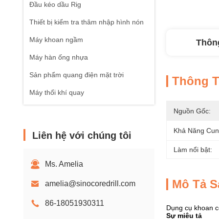
Đầu kéo dầu Rig
Thiết bị kiểm tra thâm nhập hình nón
Máy khoan ngầm
Thông
Máy hàn ống nhựa
Sản phẩm quang điện mặt trời
Thông Ti
Máy thổi khí quay
Nguồn Gốc:
Khả Năng Cun
Liên hệ với chúng tôi
Làm nổi bật:
Ms. Amelia
Mô Tả 
amelia@sinocoredrill.com
86-18051930311
Dụng cụ khoan c
Sự miêu tả