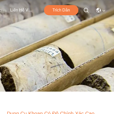
n
Liên Hệ Với Chúng Tôi
Trích Dẫn
Dụng Cụ Khoan Có Độ Chính Xác Cao