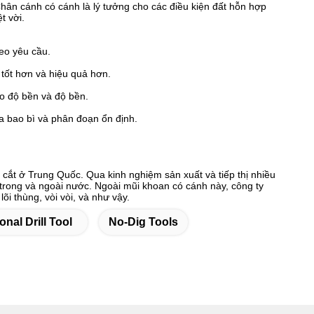
Chân cánh có cánh là lý tưởng cho các điều kiện đất hỗn hợp
t vời.
eo yêu cầu.
 tốt hơn và hiệu quả hơn.
ho độ bền và độ bền.
ba bao bì và phân đoạn ổn định.
ắt ở Trung Quốc. Qua kinh nghiệm sản xuất và tiếp thị nhiều
trong và ngoài nước. Ngoài mũi khoan có cánh này, công ty
õi thùng, vòi vòi, và như vậy.
onal Drill Tool
No-Dig Tools