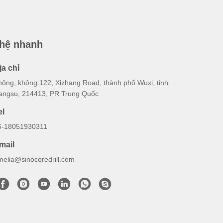
 hệ nhanh
ịa chỉ
hông, không.122, Xizhang Road, thành phố Wuxi, tỉnh
iangsu, 214413, PR Trung Quốc
el
6-18051930311
mail
melia@sinocoredrill.com