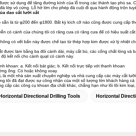
 được sử dụng để tăng đường kính của lỗ trong các thành tạo phù sa. 
đá lớp vỏ cứng. Lỗ hở lớn cho phép đá cuội đi qua hành động trộn tuyệ
ủa dao cắt lưỡi cắt
ó sẵn là từ φ200 đến φ1800. Bất kỳ kích cỡ nào cũng được cung cấp th
ễn có cánh của chúng tôi có răng cưa có răng cưa để có hiệu suất cắt
không có vết bẩn này được chế tạo từ thép hợp kim được xử lý nhiệt c
cắt được làm bằng ba đôi cánh dài, máy cắt bù, các cổng chất lỏng và 
 độ kết nối cho cánh quạt có cánh này.
anh khoan: a. Kết nối bát giác; b. Kết nối trực tiếp với thanh khoan
ường ống: Có hoặc không xoay
 một nhà sản xuất chuyên nghiệp và nhà cung cấp các máy cắt lưỡi c
g tôi đã đạt được sự công nhận của một số lượng lớn khách hàng cả 
g cấp các công cụ khoan địa chất khác, chẳng hạn như lõi lõi kim loại, l
Horizontal Directional Drilling Tools
Horizontal Directi