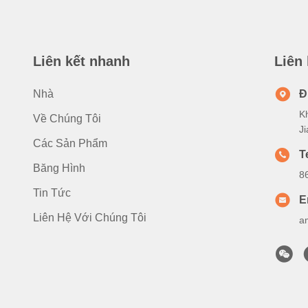
Liên kết nhanh
Liên
Nhà
Đ
K
Về Chúng Tôi
J
Các Sản Phẩm
T
Băng Hình
8
Tin Tức
E
Liên Hệ Với Chúng Tôi
a