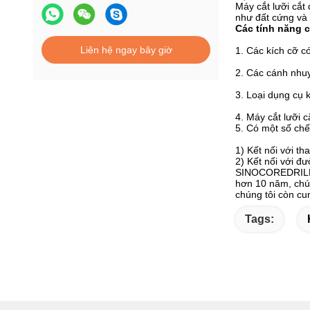
Máy cắt lưỡi cắt
như đất cứng và 
Các tính năng c
Liên hệ ngay bây giờ
1. Các kích cỡ c
2. Các cánh nhuy
3. Loại dụng cụ 
4. Máy cắt lưỡi 
5. Có một số chế
1) Kết nối với th
2) Kết nối với đ
SINOCOREDRILL là
hơn 10 năm, chún
chúng tôi còn cun
Tags: