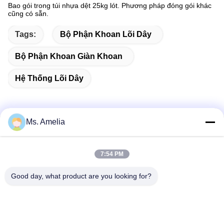
Bao gói trong túi nhựa dệt 25kg lót.
Phương pháp đóng gói khác
cũng có sẵn.
Tags:
Bộ Phận Khoan Lõi Dây
Bộ Phận Khoan Giàn Khoan
Hệ Thống Lõi Dây
Ms. Amelia
Liên hệ nhanh
7:54 PM
Địa chỉ
Good day, what product are you looking for?
Không, không.122, Xizhang Road, thành phố Wuxi, tỉnh
Jiangsu, 214413, PR Trung Quốc
Tel
86-18051930311