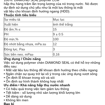
100%.
DIAMOND SEAL polymer LCM
hấp thụ hàng trăm lần trọng lượng của nó trong nước.
Nó được
dự định sử dụng chủ yếu như là một lưu thông bị mất
vật liệu cho khoan định hướng ngang (HDD).
Thuộc tính tiêu biểu
Sự miêu tả
Mục lục
Xuất hiện
tinh thể trắng
Độ ẩm,% ≤
15
PH
9 ± 0.5
Độ mịn,%
100
Độ nhớt bằng nhựa, mPa.s≥
12
Động lực, Pa≥
3
Sức bền neo, mPa≥
0,16
Ứng dụng / Chức năng
Việc sử dụng polymer chèn DIAMOND SEAL có thể hỗ trợ những
điều sau:
• Mất vật liệu lưu thông để khoan định hướng theo chiều ngang
• Ngăn chặn sự quay trở lại vô ý trong các ứng dụng vượt sông
• Ổn định lỗ khoan trong sỏi và sỏi
• Ổn định sự hình thành không hợp nhất
Ưu điểm • Khả năng hấp thụ nước nhanh
• Có hiệu quả trong việc làm giảm lưu thông
• Tiết kiệm - số lượng nhỏ sản lượng khối lượng lớn
• Dễ dàng sử dụng
• Không lên men
Bao bì