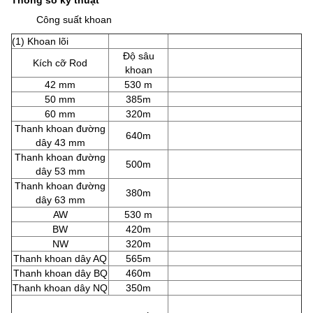
Thông số kỹ thuật
Công suất khoan
(1) Khoan lõi
Độ sâu
Kích cỡ Rod
khoan
42 mm
530 m
50 mm
385m
60 mm
320m
Thanh khoan đường
640m
dây 43 mm
Thanh khoan đường
500m
dây 53 mm
Thanh khoan đường
380m
dây 63 mm
AW
530 m
BW
420m
NW
320m
Thanh khoan dây AQ
565m
Thanh khoan dây BQ
460m
Thanh khoan dây NQ
350m