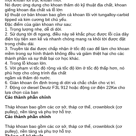
một khoan lõi trục khoan mới.
Nó được ứng dụng cho khoan thăm dò kỹ thuật địa chất, khoan
giếng khoan địa chất và lỗ lớn
kỹ thuật cơ bản khoan bao gồm cả khoan lõi với tungalloy-carbid
tipped và kim cương bit chủ yếu.
Đặc điểm của giàn khoan như sau:
1. Trọng lượng nhẹ, dễ di dời.
2. Sử dụng tời đi ngang, điều này sẽ khắc phục được lỗi của
dây
điện tùy tiện xen kẽ và nhanh chóng mang ra khỏi tời
được đặt
trong chiều dài.
3. Truyền tải đai được chấp nhận ở tốc độ cao để
làm cho khoan
mềm trong sự hình thành không đều và giảm
thiệt hại cho các
thành phần và sự thất bại cơ học khác.
4. Trong lỗ khoan lớn.
5. Với phạm vi tốc độ rộng và tốc độ lớn ở tốc độ thấp hơn, nó
phù hợp cho công trình địa chất
ngầm và thăm dò nước.
6. Giàn khoan ổn định trong di dời và chắc chắn cho vị trí.
7. Động cơ diesel Deutz F3L 912 hoặc động cơ điện 22Kw cho
lựa chọn của bạn
Các thành phần chính
Tháp khoan bao gồm các cơ sở, tháp cơ thể, crownblock (cơ
pulley), nền tảng và phụ trợ hỗ trợ.
Các thành phần chính
Tháp khoan bao gồm các cơ sở, tháp cơ thể, crownblock (cơ
pulley), nền tảng và phụ trợ hỗ trợ.