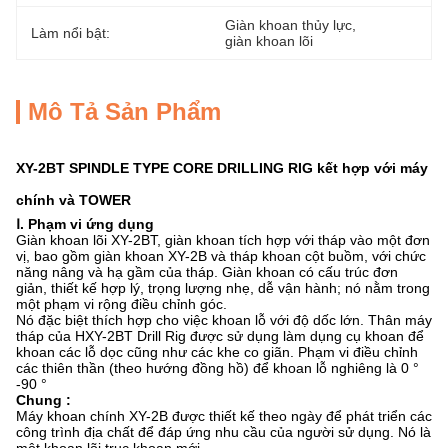
Giàn khoan thủy lực
, 
Làm nổi bật:
giàn khoan lõi
Mô Tả Sản Phẩm
XY-2BT SPINDLE TYPE CORE DRILLING RIG kết hợp với máy
chính và TOWER
Ⅰ.
Phạm vi ứng dụng
Giàn khoan lõi XY-2BT, giàn khoan tích hợp với tháp vào một đơn
vị, bao gồm giàn khoan XY-2B và tháp khoan cột buồm, với chức
năng nâng và hạ gầm của tháp.
Giàn khoan có cấu trúc đơn
giản, thiết kế hợp lý, trọng lượng nhẹ, dễ vận hành;
nó nằm trong
một phạm vi rộng điều chỉnh góc.
Nó đặc biệt thích hợp cho việc khoan lỗ với độ dốc lớn.
Thân máy
tháp của HXY-2BT Drill Rig được sử dụng làm dụng cụ khoan để
khoan các lỗ dọc cũng như các khe co giãn.
Phạm vi điều chỉnh
các thiên thần (theo hướng đồng hồ) để khoan lỗ nghiêng là 0 °
-90
°
Chung :
Máy khoan chính XY-2B được thiết kế theo ngày để phát triển các
công trình địa chất để đáp ứng nhu cầu của người sử dụng.
Nó là