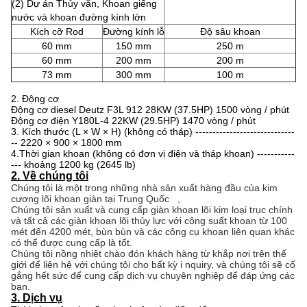
(2) Dự án Thủy văn, Khoan giếng
nước và khoan đường kính lớn
Kích cỡ Rod
Đường kính lỗ
Độ sâu khoan
60 mm
150 mm
250 m
60 mm
200 mm
200 m
73 mm
300 mm
100 m
2. Động cơ
Động cơ diesel Deutz F3L 912 28KW (37.5HP) 1500 vòng / phút
Động cơ điện Y180L-4 22KW (29.5HP) 1470 vòng / phút
3. Kích thước (L × W × H) (không có tháp) -----------------------------
-- 2220 × 900 × 1800 mm
4.Thời gian khoan (không có đơn vị điện và tháp khoan) -----------
--- khoảng 1200 kg (2645 lb)
2. Về chúng tôi
Chúng tôi là một trong những nhà sản xuất hàng đầu của kim
cương lõi khoan giàn tại Trung Quốc
,
Chúng tôi sản xuất và cung cấp giàn khoan lõi kim loại trục chính
và tất cả các giàn khoan lõi thủy lực với công suất khoan từ 100
mét đến 4200 mét, bùn bùn và các công cụ khoan liên quan khác
có thể được cung cấp là tốt.
Chúng tôi nồng nhiệt chào đón khách hàng từ khắp nơi trên thế
giới để liên hệ với chúng tôi cho bất kỳ
i
nquiry, và chúng tôi sẽ cố
gắng hết sức để cung cấp dịch vụ chuyên nghiệp để đáp ứng các
bạn.
3. Dịch vụ