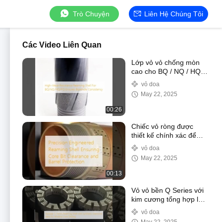
Trò Chuyện
Liên Hệ Chúng Tôi
Các Video Liên Quan
Lớp vỏ vỏ chống mòn
cao cho BQ / NQ / HQ /
PQ đảm bảo sự nhất
vỏ doa
quán lỗ khoan
May 22, 2025
00:26
Chiếc vỏ ròng được
thiết kế chính xác để
đảm bảo độ sạch lõi bit
vỏ doa
và bảo vệ thùng
May 22, 2025
00:13
Vỏ vỏ bền Q Series với
kim cương tổng hợp lý
tưởng cho khoan lõi dây
vỏ doa