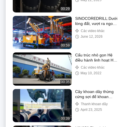
May 22, 2025
00:29
SINOCOREDRILL:Dưới
lòng đất, vượt ra ngoài
ranh giới
Các video khác
June 12, 2026
00:59
Cấu trúc nhỏ gọn Hệ
điều hành linh hoạt Hq
1350m Pq 950m Máy
Các video khác
khoan lõi thăm dò bề
May 10, 2022
mặt
00:35
Cây khoan dây thừng
cứng sợi để khoan
trong điều kiện địa chất
Thanh khoan dây
thô
April 23, 2025
00:39