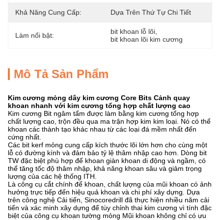
Khả Năng Cung Cấp:
Dựa Trên Thứ Tự Chi Tiết
bit khoan lỗ lõi
, 
Làm nổi bật:
bit khoan lõi kim cương
Mô Tả Sản Phẩm
Kim cương mỏng dây kim cương Core Bits Cảnh quay
khoan nhanh với kim cương tổng hợp chất lượng cao
Kim cương Bit ngâm tẩm được làm bằng kim cương tổng hợp
chất lượng cao, trộn đều qua ma trận hợp kim kim loại.
Nó có thể
khoan các thành tạo khác nhau từ các loại đá mềm nhất đến
cứng nhất.
Các bit kerf mỏng cung cấp kích thước lõi lớn hơn cho cùng một
lỗ có đường kính và đảm bảo tỷ lệ thâm nhập cao hơn.
Dòng bit
TW đặc biệt phù hợp để khoan giàn khoan di động và ngầm, có
thể tăng tốc độ thâm nhập, khả năng khoan sâu và giảm trọng
lượng của các hệ thống ITH.
Là công cụ cắt chính để khoan, chất lượng của mũi khoan có ảnh
hưởng trực tiếp đến hiệu quả khoan và chi phí xây dựng.
Dựa
trên công nghệ Cải tiến, Sinocoredrill đã thực hiện nhiều năm cải
tiến và xác minh xây dựng để tùy chỉnh thai kim cương vì tính đặc
biệt của công cụ khoan tường mỏng Mũi khoan không chỉ có ưu