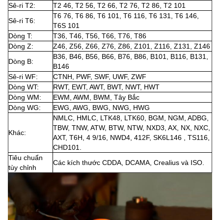
Sê-ri T2:
T2 46, T2 56, T2 66, T2 76, T2 86, T2 101
T6 76, T6 86, T6 101, T6 116, T6 131, T6 146,
Sê-ri T6:
T6S 101
Dòng T:
T36, T46, T56, T66, T76, T86
Dòng Z:
Z46, Z56, Z66, Z76, Z86, Z101, Z116, Z131, Z146
B36, B46, B56, B66, B76, B86, B101, B116, B131,
Dòng B:
B146
Sê-ri WF:
CTNH, PWF, SWF, UWF, ZWF
Dòng WT:
RWT, EWT, AWT, BWT, NWT, HWT
Dòng WM:
EWM, AWM, BWM, Tây Bắc
Dòng WG:
EWG, AWG, BWG, NWG, HWG
NMLC, HMLC, LTK48, LTK60, BGM, NGM, ADBG,
TBW, TNW, ATW, BTW, NTW, NXD3, AX, NX, NXC,
Khác:
AXT, T6H, 4 9/16, NWD4, 412F, SK6L146 , TS116,
CHD101.
Tiêu chuẩn
Các kích thước CDDA, DCAMA, Crealius và ISO.
tùy chỉnh