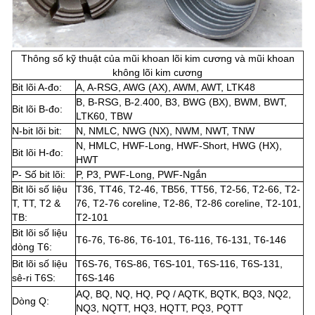
Thông số kỹ thuật của mũi khoan lõi kim cương và mũi khoan
không lõi kim cương
Bit lõi A-đo:
A, A-RSG, AWG (AX), AWM, AWT, LTK48
B, B-RSG, B-2.400, B3, BWG (BX), BWM, BWT,
Bit lõi B-đo:
LTK60, TBW
N-bit lõi bit:
N, NMLC, NWG (NX), NWM, NWT, TNW
N, HMLC, HWF-Long, HWF-Short, HWG (HX),
Bit lõi H-đo:
HWT
P- Số bit lõi:
P, P3, PWF-Long, PWF-Ngắn
Bit lõi số liệu
T36, TT46, T2-46, TB56, TT56, T2-56, T2-66, T2-
T, TT, T2 &
76, T2-76 coreline, T2-86, T2-86 coreline, T2-101,
TB:
T2-101
Bit lõi số liệu
T6-76, T6-86, T6-101, T6-116, T6-131, T6-146
dòng T6:
Bit lõi số liệu
T6S-76, T6S-86, T6S-101, T6S-116, T6S-131,
sê-ri T6S:
T6S-146
AQ, BQ, NQ, HQ, PQ / AQTK, BQTK, BQ3, NQ2,
Dòng Q:
NQ3, NQTT, HQ3, HQTT, PQ3, PQTT