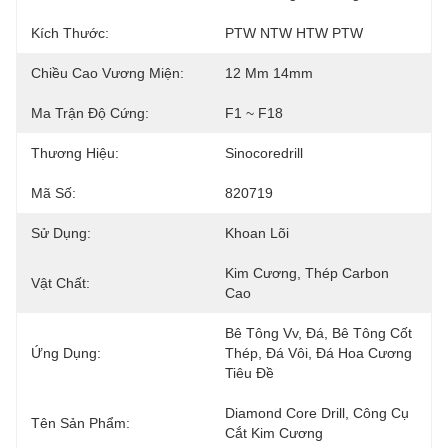
Kích Thước:
PTW NTW HTW PTW
Chiều Cao Vương Miện:
12 Mm 14mm
Ma Trận Độ Cứng:
F1 ~ F18
Thương Hiệu:
Sinocoredrill
Mã Số:
820719
Sử Dụng:
Khoan Lõi
Kim Cương, Thép Carbon 
Vật Chất:
Cao
Bê Tông Vv, Đá, Bê Tông Cốt 
Ứng Dụng:
Thép, Đá Vôi, Đá Hoa Cương 
Tiêu Đề
Diamond Core Drill, Công Cụ 
Tên Sản Phẩm:
Cắt Kim Cương